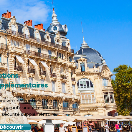
tions
pplémentaires
ouvrez nos options afin de
s garantir une protection et
 sécurité supplémentaire.
Découvrir