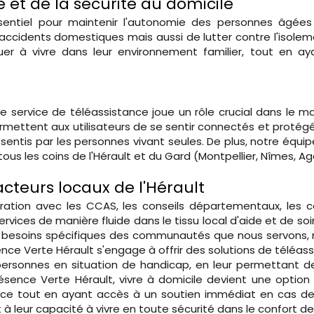
 et de la sécurité au domicile
ssentiel pour maintenir l'autonomie des personnes âgée
accidents domestiques mais aussi de lutter contre l'isoleme
r à vivre dans leur environnement familier, tout en aya
tre service de téléassistance joue un rôle crucial dans le m
ermettent aux utilisateurs de se sentir connectés et protégé
sentis par les personnes vivant seules. De plus, notre équi
us les coins de l'Hérault et du Gard (Montpellier, Nîmes, Agde
acteurs locaux de l'Hérault
oration avec les CCAS, les conseils départementaux, les c
services de manière fluide dans le tissu local d'aide et de 
ndividus en situation de handicap, et de ceux confrontés à une perte d'autonomie. En utilisant une gamme complète de services à domicile, nous facilitons la vie quotidienne de nos clients, to
ce aux tâches ménagères. Nos aides à domicile, qualifiées et empathiques, sont dédiées à améliorer la vie sociale et le bien-être de chaque bénéficiaire en fournissant une aide adaptée aux besoi
roposons des systèmes de téléassistance avancés qui garantissent une intervention rapide en cas de besoin, contribuant ainsi à la sécurité des personnes dépendantes ou fragiles. Ces dispositif
les services de soins infirmiers et les acteurs locaux. Notre collaboration étroite avec les services de soins infirmiers à domicile, les auxiliaires de vie sociale, et les conseil départementaux p
sée d'autonomie (APA) et les prestations de compensation du handicap. Aide au quotidien et maintien du lien social. L'importance du lien social ne peut être sous-estimée, surtout pour les personnes âg
ôle crucial en accompagnant les bénéficiaires dans leurs sorties, aidant à maintenir une vie sociale active. Engagement pour une autonomie durable. Présence Verte s'engage à offrir des solutio
ux besoins spécifiques des communautés que nous servons,
ement que chaque personne a le droit de vieillir dans la dignité et le confort de son foyer. En somme, notre mission est de fournir un service complet qui aide nos clients à rester à domicile
e vie des personnes en besoin d'assistance.
ence Verte Hérault s'engage à offrir des solutions de téléass
ersonnes en situation de handicap, en leur permettant d
résence Verte Hérault, vivre à domicile devient une option
ce tout en ayant accès à un soutien immédiat en cas de
et à leur capacité à vivre en toute sécurité dans le confort de 