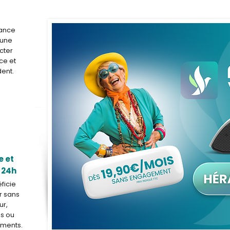
rance
'une
cter
ce et
dent.
e et
 24h
ficie
r sans
ur,
s ou
ements.