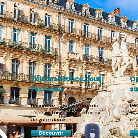
Téléassistance pour
Op
l'extérieur
su
e
Déc
Découvrez notre système de
r
vou
téléassistance pour l'extérieur
une
de votre domicile.
Découvrir