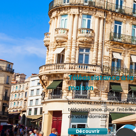
Téléassistance à la
maison
Découvrez notre système d
téléassistance pour l'intérieu
de votre domicile.
Découvrir