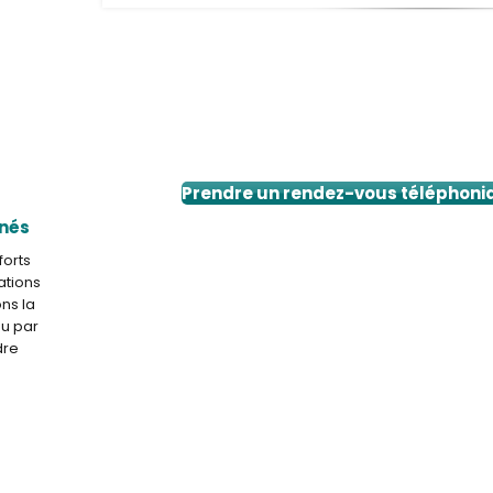
Prendre un rendez-vous téléphoniq
nnés
forts
ations
ons la
ou par
dre