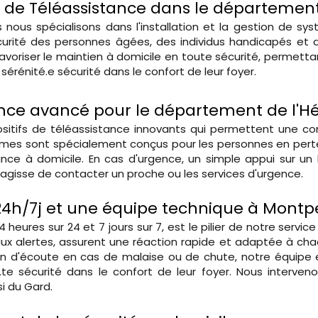
e de Téléassistance dans le département
 nous spécialisons dans l'installation et la gestion de s
curité des personnes âgées, des individus handicapés et d
favoriser le maintien à domicile en toute sécurité, permett
érénité.e sécurité dans le confort de leur foyer.
nce avancé pour le département de l'Hé
itifs de téléassistance innovants qui permettent une con
èmes sont spécialement conçus pour les personnes en perte 
lance à domicile. En cas d'urgence, un simple appui sur 
s'agisse de contacter un proche ou les services d'urgence.
4h/7j et une équipe technique à Montpel
heures sur 24 et 7 jours sur 7, est le pilier de notre servi
x alertes, assurent une réaction rapide et adaptée à chaq
 d'écoute en cas de malaise ou de chute, notre équipe es
ts.te sécurité dans le confort de leur foyer. Nous inter
i du Gard.