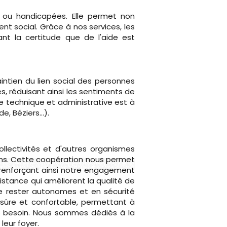
s ou handicapées. Elle permet non
nt social. Grâce à nos services, les
nt la certitude que de l'aide est
aintien du lien social des personnes
s, réduisant ainsi les sentiments de
pe technique et administrative est à
, Béziers...).
ollectivités et d'autres organismes
soins. Cette coopération nous permet
ut en leur permettant de vivre chez eux en toute sécurité. Services spécialisés pour une autonomie préservée Nous
ns de chacun. Cela comprend l'aide à la toilette, la préparation des repas, et le soutien dans les actes essentiels
s permettent d'alerter nos centres d'écoute en cas d'urgence, assurant une réponse immédiate, que ce soit pour une
ermet d'assurer un suivi médical rigoureux et une coordination efficace des soins. Nous travaillons également avec les
ées vivant seules. Nos services de portage de repas ne se limitent pas à la livraison de nourriture; ils sont aussi une
ns qui soutiennent l'autonomie des personnes à leur domicile. Avec le soutien de notre équipe dédiée, les personnes
 renforçant ainsi notre engagement
 le plus longtemps possible, en toute sécurité. Avec des aides adaptées, un soutien constant et une technologie de
istance qui améliorent la qualité de
e rester autonomes et en sécurité
 sûre et confortable, permettant à
 besoin. Nous sommes dédiés à la
leur foyer.