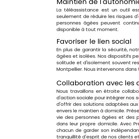
Maintien de l'autonomie
La téléassistance est un outil e
seulement de réduire les risques d'
personnes âgées peuvent continue
disponible à tout moment.
Favoriser le lien social
En plus de garantir la sécurité, no
âgées et isolées. Nos dispositifs p
solitude et d'isolement souvent res
Montpellier. Nous intervenons dans to
Collaboration avec les 
Nous travaillons en étroite collab
d'action sociale pour intégrer nos 
Chez Présence Verte, notre objectif principal est de permettre le maintien à domicile des personnes âgées, des i
offrons divers services d'aide à domicile, tels que l'aide ménagère, le portage de repas à domicile, et l'assistan
de la vie quotidienne. Soutien et sécurité grâce à la téléassistance. En plus des services d'aide directe, nous p
hospitalisation à domicile nécessaire ou simplement pour fournir du réconfort en cas d'isolement. Collaboration avec 
caisses de retraite et les mutuelles pour faciliter l'accès à des aides financières telles que l'allocation personnali
occasion de socialisation et un moment pour nos clients de connecter avec autrui. De plus, nos aidants jouent un r
d'offrir des solutions adaptées a
âgées et les personnes en situation de handicap peuvent vivre de manière autonome et sécurisée. Nous croyons ferm
pointe, Présence Verte est votre partenaire privilégié pour favoriser le maintien à domicile et améliorer la qualité d
envers le maintien à domicile. Prés
vie des personnes âgées et des p
dans leur propre domicile. Avec P
chacun de garder son indépendan
tranquillité d'esprit de nos clients 