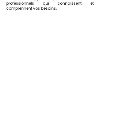
professionnels qui connaissent et
comprennent vos besoins.
Téléassistance à Nîmes : une
présence rassurante au
quotidien
La téléassistance à Nîmes est une solution