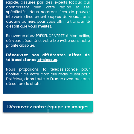
rapide, assurée par des experts locaux qui
connaissent bien votre région et ses
spécificités. Nous sommes fiers de pouvoir
intervenir directement auprès de vous, sans
aucune barrière, pour vous offrir la tranquillité
d'esprit que vous méritez.
Bienvenue chez PRÉSENCE VERTE à Montpellier,
où votre sécurité et votre bien-être sont notre
priorité absolue.
Découvrez nos différentes offres de
téléassistance
ci-dessus
.
Nous proposons la téléassistance pour
l'intérieur de votre domicile mais aussi pour
l'extérieur, dans toute la France avec ou sans
détection de chute.
Découvrez notre équipe en images
!