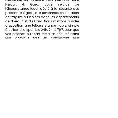
Bienvenue sur Présence Verte Téléassistance
Hérault & Gard, votre service de
téléassistance local dédié à la sécurité des
personnes âgées, des personnes en situation
de fragilité ou isolées dans les départements
de l’Hérault et du Gard. Nous mettons à votre
disposition une téléassistance fiable, simple
à utiliser et disponible 24h/24 et 7j/7, pour que
vos proches puissent rester en sécurité dans
leur domicile tout en conservant leur
autonomie. La téléassistance à domicile est
une solution d’assistance immédiate qui
permet de prévenir rapidement les secours ou
vos aidants en cas de chute, malaise ou
situation d’urgence. Grâce à un dispositif
d’alerte accessible, l’utilisateur peut, d’une
simple pression sur un bouton, contacter
notre centrale d’écoute. Nos opérateurs
formés répondent immédiatement et
coordonnent les interventions nécessaires
pour assurer la meilleure prise en charge
possible.
Téléassistance pour la maison dans
l'Hérault ou le Gard
Notre service de téléassistance intérieur
offre une protection continue au domicile.